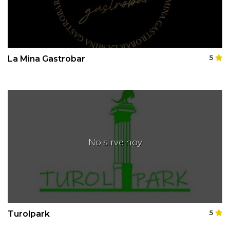
La Mina Gastrobar
5
No sirve hoy
Turolpark
5