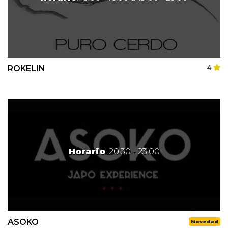
ROKELIN
4
Horario
: 20:30 - 23:00
ASOKO
Novedad