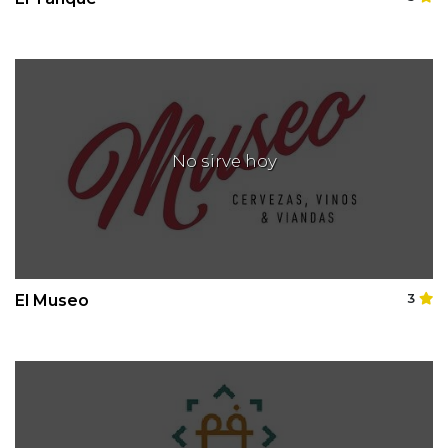
No sirve hoy
El Museo
3